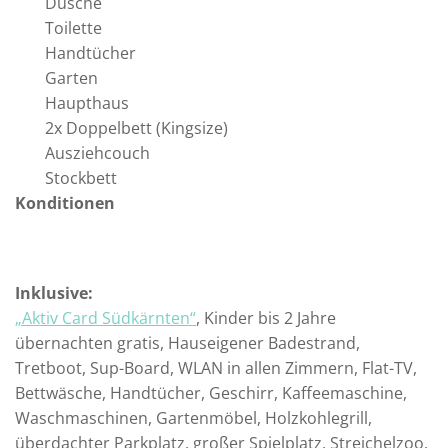
Dusche
Toilette
Handtücher
Garten
Haupthaus
2x Doppelbett (Kingsize)
Ausziehcouch
Stockbett
Konditionen
Inklusive:
„Aktiv Card Südkärnten“
, Kinder bis 2 Jahre
übernachten gratis, Hauseigener Badestrand,
Tretboot, Sup-Board, WLAN in allen Zimmern, Flat-TV,
Bettwäsche, Handtücher, Geschirr, Kaffeemaschine,
Waschmaschinen, Gartenmöbel, Holzkohlegrill,
überdachter Parkplatz, großer Spielplatz, Streichelzoo,