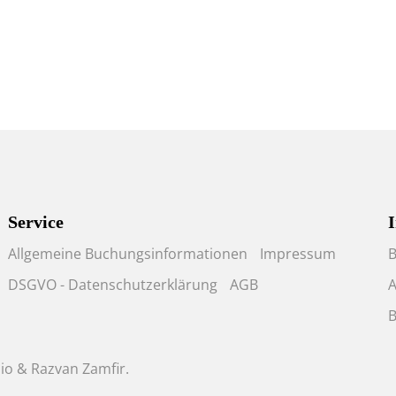
Service
I
Allgemeine Buchungsinformationen
Impressum
B
DSGVO - Datenschutzerklärung
AGB
A
B
io
&
Razvan Zamfir
.