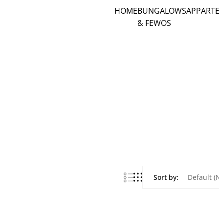
HOME
BUNGALOWS
APPART
& FEWOS
Sort by: