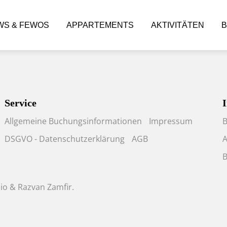
S & FEWOS
APPARTEMENTS
AKTIVITÄTEN
B
Service
I
Allgemeine Buchungsinformationen
Impressum
B
DSGVO - Datenschutzerklärung
AGB
A
B
io
&
Razvan Zamfir
.